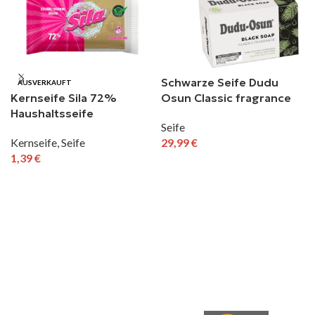
Schwarze Seife Dudu
AUSVERKAUFT
Kernseife Sila 72%
Osun Classic fragrance
Haushaltsseife
10 x 150 g
Seife
Schmierseife 200 g
Kernseife
,
Seife
29,99
€
1,39
€
IN DEN WARENKORB
WEITERLESEN