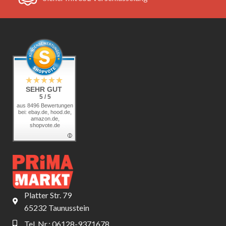
SEHR GUT
5 / 5
aus 8496 Bewertungen
bei: ebay.de, hood.de,
amazon.de,
shopvote.de
Platter Str. 79
65232 Taunusstein
Tel. Nr.: 06128-9371678