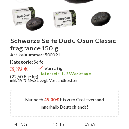
Schwarze Seife Dudu Osun Classic
fragrance 150 g
Artikelnummer:
500091
Kategorie:
Seife
3,39
€
Vorrätig
Lieferzeit: 1-3 Werktage
(22,60 € je kg)
inkl. 19 % MwSt.
zzgl.
Versandkosten
Nur noch
45,00
€
bis zum Gratisversand
innerhalb Deutschlands!
MENGE
PREIS
RABATT