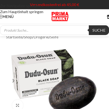
Versandkostenfrei ab 45,00 €
Zur Navigation springen
Zum Hauptinhalt springen
MENÜ
SUCHE
Startseite
/
Shop
/
Drogerie
/
Seife
Klick zum Vergrößern