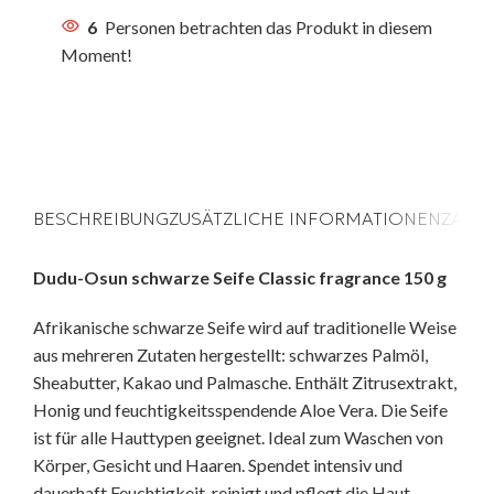
6
Personen betrachten das Produkt in diesem
Moment!
BESCHREIBUNG
ZUSÄTZLICHE INFORMATIONEN
ZAHL
Dudu-Osun schwarze Seife Classic fragrance 150 g
Afrikanische schwarze Seife wird auf traditionelle Weise
aus mehreren Zutaten hergestellt: schwarzes Palmöl,
Sheabutter, Kakao und Palmasche. Enthält Zitrusextrakt,
Honig und feuchtigkeitsspendende Aloe Vera. Die Seife
ist für alle Hauttypen geeignet. Ideal zum Waschen von
Körper, Gesicht und Haaren. Spendet intensiv und
dauerhaft Feuchtigkeit, reinigt und pflegt die Haut