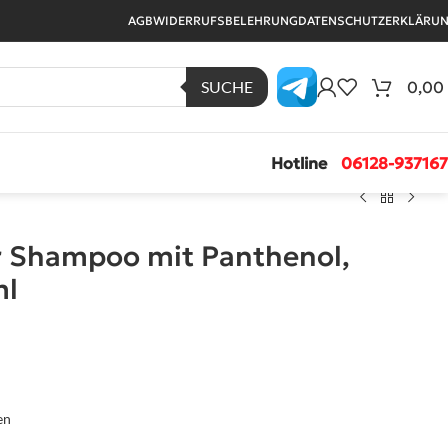
AGB
WIDERRUFSBELEHRUNG
DATENSCHUTZERKLÄRU
SUCHE
0,00
Hotline
06128-93716
r Shampoo mit Panthenol,
ml
en