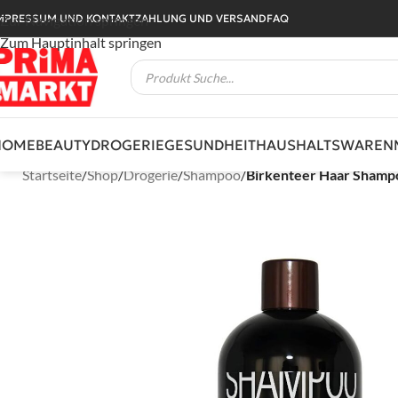
MPRESSUM UND KONTAKT
ZAHLUNG UND VERSAND
FAQ
Zur Navigation springen
Zum Hauptinhalt springen
HOME
BEAUTY
DROGERIE
GESUNDHEIT
HAUSHALTSWAREN
Startseite
/
Shop
/
Drogerie
/
Shampoo
/
Birkenteer Haar Shampo