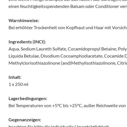
einen feuchtigkeitsspendenden Balsam oder Conditioner v
Warnhinweise:
Bei erhöhter Trockenheit von Kopfhaut und Haar mit Vorsi
Ingredients (INCI):
Aqua, Sodium Laureth Sulfate, Cocamidopropyl Betaine, Pol
Liquida Betulae, Disodium Cocoamphodiacetate, Cocamide DEA,
Methylclorisothiazolinone (and)Methylisothiazolinone, Citri
Inhalt:
1 x 250 ml
Lagerbedingungen:
Bei Temperaturen von +5°C bis +25°C, außer Reichweite vo
Gegenanzeigen:
beachten Sie bitte die individuelle Unverträglichkeit.