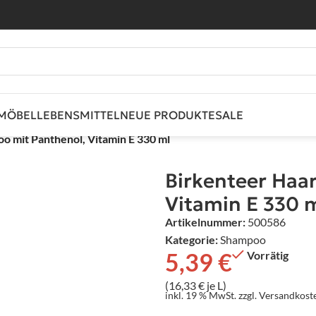
MÖBEL
LEBENSMITTEL
NEUE PRODUKTE
SALE
o mit Panthenol, Vitamin E 330 ml
Birkenteer Haa
Vitamin E 330 
Artikelnummer:
500586
Kategorie:
Shampoo
5,39
€
Vorrätig
(16,33 € je L)
inkl. 19 % MwSt.
zzgl.
Versandkost