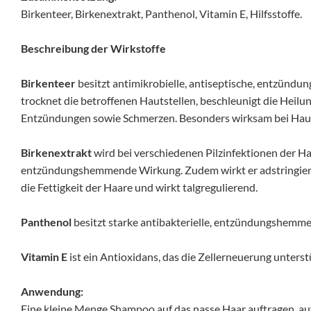
Birkenteer, Birkenextrakt, Panthenol, Vitamin E, Hilfsstoffe.
Beschreibung der Wirkstoffe
Birkenteer
besitzt antimikrobielle, antiseptische, entzünd
trocknet die betroffenen Hautstellen, beschleunigt die Heilu
Entzündungen sowie Schmerzen. Besonders wirksam bei Hauter
Birkenextrakt
wird bei verschiedenen Pilzinfektionen der Hau
entzündungshemmende Wirkung. Zudem wirkt er adstringierend
die Fettigkeit der Haare und wirkt talgregulierend.
Panthenol
besitzt starke antibakterielle, entzündungshemm
Vitamin E
ist ein Antioxidans, das die Zellerneuerung unterst
Anwendung:
Eine kleine Menge Shampoo auf das nasse Haar auftragen, au