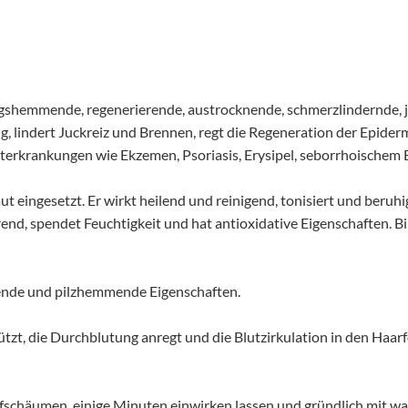
ungshemmende, regenerierende, austrocknende, schmerzlindernde, j
ng, lindert Juckreiz und Brennen, regt die Regeneration der Epider
krankungen wie Ekzemen, Psoriasis, Erysipel, seborrhoischem Ekz
t eingesetzt. Er wirkt heilend und reinigend, tonisiert und beruhi
, spendet Feuchtigkeit und hat antioxidative Eigenschaften. Bir
ende und pilzhemmende Eigenschaften.
ützt, die Durchblutung anregt und die Blutzirkulation in den Haarfo
fschäumen, einige Minuten einwirken lassen und gründlich mit w