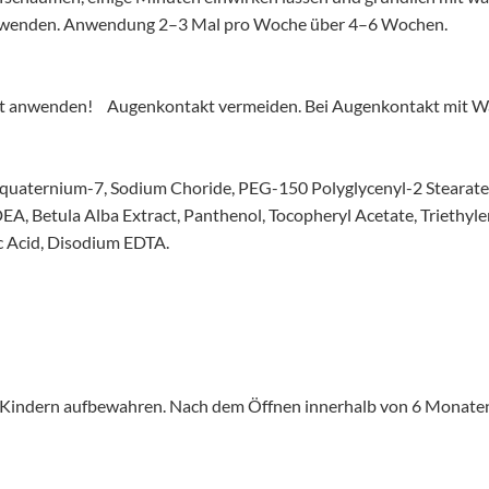
erwenden. Anwendung 2–3 Mal pro Woche über 4–6 Wochen.
cht anwenden! Augenkontakt vermeiden. Bei Augenkontakt mit Wa
yquaternium-7, Sodium Choride, PEG-150 Polyglycenyl-2 Stearate
 Betula Alba Extract, Panthenol, Tocopheryl Acetate, Triethylen
c Acid, Disodium EDTA.
n Kindern aufbewahren. Nach dem Öffnen innerhalb von 6 Monate