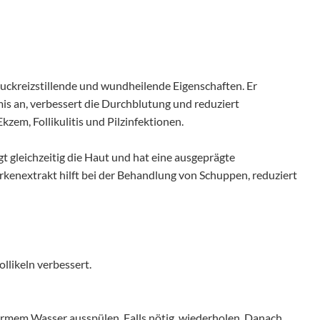
uckreizstillende und wundheilende Eigenschaften. Er
mis an, verbessert die Durchblutung und reduziert
em, Follikulitis und Pilzinfektionen.
gt gleichzeitig die Haut und hat eine ausgeprägte
kenextrakt hilft bei der Behandlung von Schuppen, reduziert
llikeln verbessert.
armem Wasser ausspülen. Falls nötig, wiederholen. Danach