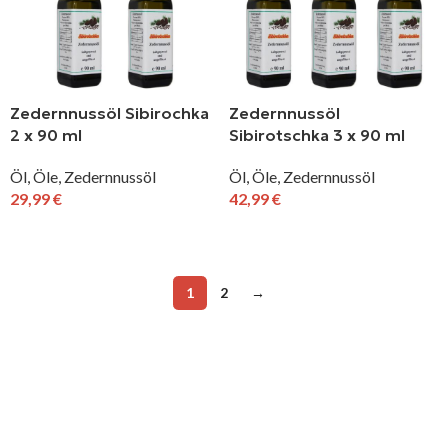
Zedernnussöl Sibirochka
Zedernnussöl
2 x 90 ml
Sibirotschka 3 x 90 ml
Öl
,
Öle
,
Zedernnussöl
Öl
,
Öle
,
Zedernnussöl
29,99
€
42,99
€
IN DEN WARENKORB
IN DEN WARENKORB
1
2
→
.