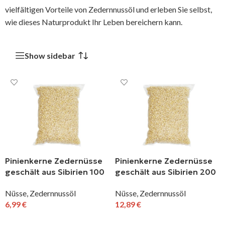
vielfältigen Vorteile von Zedernnussöl und erleben Sie selbst,
wie dieses Naturprodukt Ihr Leben bereichern kann.
Show sidebar
Pinienkerne Zedernüsse
Pinienkerne Zedernüsse
geschält aus Sibirien 100
geschält aus Sibirien 200
g
g
Nüsse
,
Zedernnussöl
Nüsse
,
Zedernnussöl
6,99
€
12,89
€
IN DEN WARENKORB
IN DEN WARENKORB