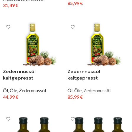
85,99
€
31,49
€
IN DEN WARENKORB
IN DEN WARENKORB
Zedernnussöl
Zedernnussöl
kaltgepresst
kaltgepresst
Naturprodukt Altai
Naturprodukt Altai
Öl
,
Öle
,
Zedernnussöl
Öl
,
Öle
,
Zedernnussöl
Sibirien 250 ml
Sibirien 500 ml
44,99
€
85,99
€
IN DEN WARENKORB
IN DEN WARENKORB