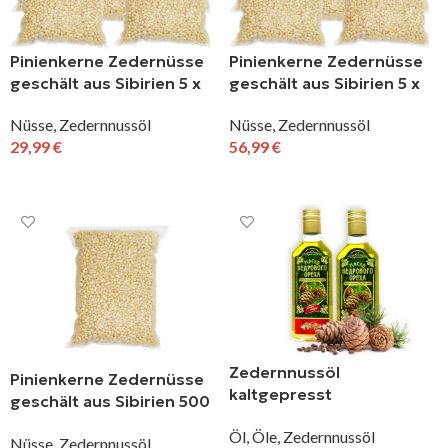
Pinienkerne Zedernüsse
Pinienkerne Zedernüsse
geschält aus Sibirien 5 x
geschält aus Sibirien 5 x
100 g
200 g
Nüsse
,
Zedernnussöl
Nüsse
,
Zedernnussöl
29,99
€
56,99
€
IN DEN WARENKORB
IN DEN WARENKORB
Zedernnussöl
Pinienkerne Zedernüsse
kaltgepresst
geschält aus Sibirien 500
Naturprodukt Altai
g
Öl
,
Öle
,
Zedernnussöl
Sibirien 2 x 250 ml
Nüsse
,
Zedernnussöl