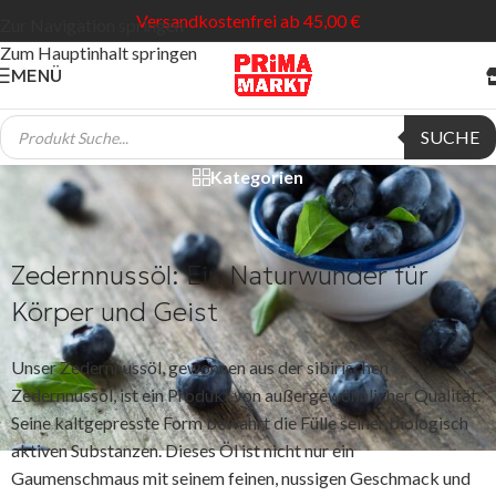
Versandkostenfrei ab 45,00 €
Zur Navigation springen
Zum Hauptinhalt springen
MENÜ
Zedernnussöl
SUCHE
Kategorien
Zedernnussöl: Ein Naturwunder für
Körper und Geist
Unser Zedernnussöl, gewonnen aus der sibirischen
Zedernnussöl, ist ein Produkt von außergewöhnlicher Qualität.
Seine kaltgepresste Form bewahrt die Fülle seiner biologisch
aktiven Substanzen. Dieses Öl ist nicht nur ein
Gaumenschmaus mit seinem feinen, nussigen Geschmack und