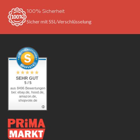
100% Sicherheit
Sicher mit SSL-Verschlüsselung
SEHR GUT
5 / 5
aus 8496 Bewertungen
bei: ebay.de, hood.de,
amazon.de,
shopvote.de