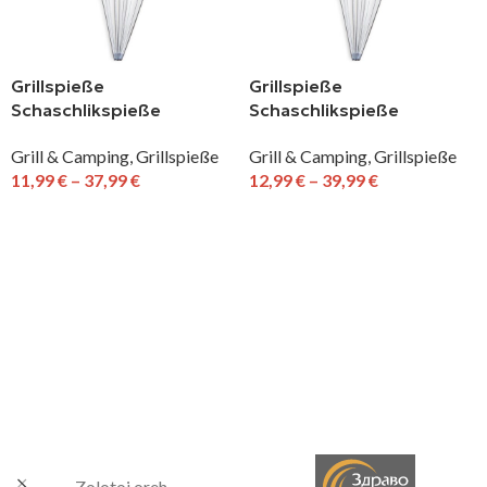
Grillspieße
Grillspieße
Schaschlikspieße
Schaschlikspieße
Fleischspieße 50 cm
Fleischspieße 60 cm
Grill & Camping
,
Grillspieße
Grill & Camping
,
Grillspieße
Stärke 1,5 mm
Stärke 1,5 mm
11,99
€
–
37,99
€
12,99
€
–
39,99
€
AUSFÜHRUNG WÄHLEN
AUSFÜHRUNG WÄHLEN
.
Zolotoj oreh