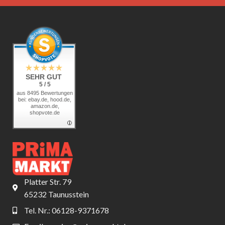
SEHR GUT
5 / 5
aus 8495 Bewertungen
bei: ebay.de, hood.de,
amazon.de,
shopvote.de
Platter Str. 79
65232 Taunusstein
Tel. Nr.: 06128-9371678