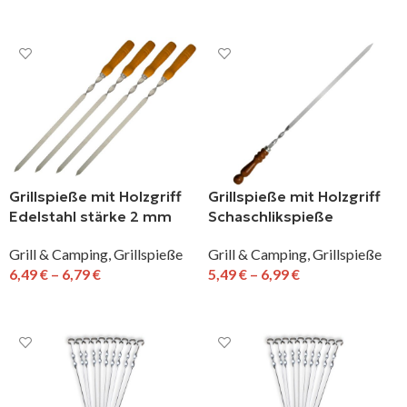
IN DEN WARENKORB
IN DEN WARENKORB
Grillspieße mit Holzgriff
Grillspieße mit Holzgriff
Edelstahl stärke 2 mm
Schaschlikspieße
Edelstahl Grillspieß 45cm,
Grill & Camping
,
Grillspieße
Grill & Camping
,
Grillspieße
50cm, 55cm BBQ
6,49
€
–
6,79
€
5,49
€
–
6,99
€
AUSFÜHRUNG WÄHLEN
AUSFÜHRUNG WÄHLEN