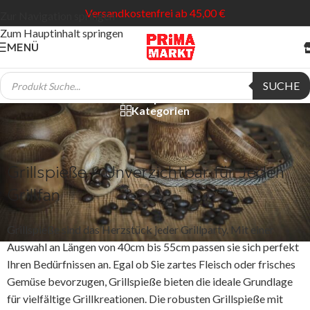
Versandkostenfrei ab 45,00 €
Zur Navigation springen
Zum Hauptinhalt springen
MENÜ
Grillspieße
SUCHE
Kategorien
Grillspieße – Unverzichtbar für Jeden
Grillfan
Grillspieße sind das Herzstück jeder Grillparty. Mit einer
Auswahl an Längen von 40cm bis 55cm passen sie sich perfekt
Ihren Bedürfnissen an. Egal ob Sie zartes Fleisch oder frisches
Gemüse bevorzugen, Grillspieße bieten die ideale Grundlage
für vielfältige Grillkreationen. Die robusten Grillspieße mit