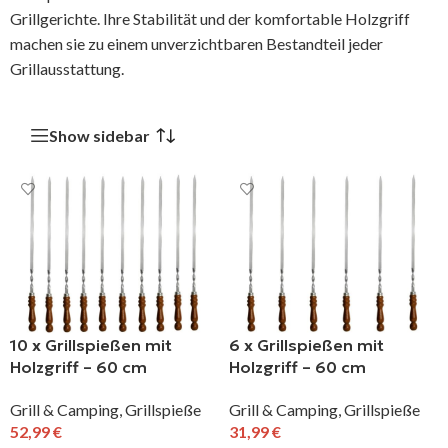
Grillgerichte. Ihre Stabilität und der komfortable Holzgriff
machen sie zu einem unverzichtbaren Bestandteil jeder
Grillausstattung.
Show sidebar
10 x Grillspießen mit
6 x Grillspießen mit
Holzgriff – 60 cm
Holzgriff – 60 cm
Schaschlikspieße
Schaschlikspieße
Grill & Camping
,
Grillspieße
Grill & Camping
,
Grillspieße
Grillspieß BBQ
Grillspieß BBQ
52,99
€
31,99
€